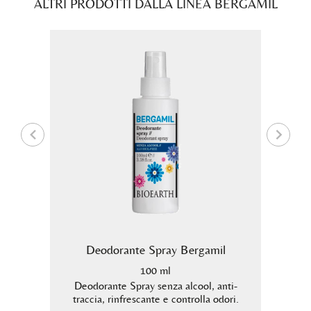
ALTRI PRODOTTI DALLA LINEA BERGAMIL
to
Deodorante Spray Bergamil
De
100 ml
 4-5)
Deodorante Spray senza alcool, anti-
Deodo
igine
traccia, rinfrescante e controlla odori.
traccia