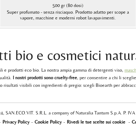
500 gr (80 dosi)
Super profumato - senza risciaquo. Prodotto adatto per scope a
vapore, macchine e moderni robot lavapavimenti.
ti bio e cosmetici natur
rali e prodotti eco bio. La nostra ampia gamma di detergenti viso,
masch
ualità.
I nostri prodotti sono cruelty-free
, per consentire a chi li sceglie
 risultati visibili con ingredienti di pregio: scegli Bioearth per abbracc
24, SAN.ECO.VIT. S.R.L. a company of Naturalia Tantum S.p.A. P. IV
-
Privacy Policy
-
Cookie Policy
-
Rivedi le tue scelte sui cookie
-
Co