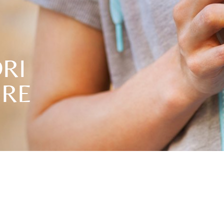
RI
ERE