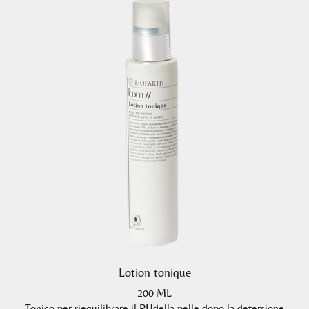
Lotion tonique
200 ML
Tonico per riequilibrare il PHdella pelle dopo la detersione