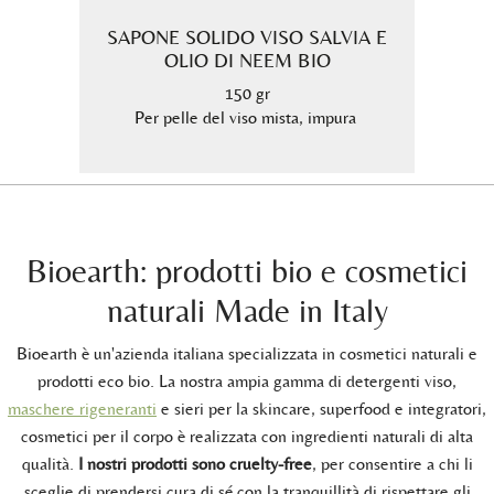
ROSA
SAPONE SOLIDO VISO SALVIA E
SAP
 BIO
OLIO DI NEEM BIO
D
150 gr
Per pelle del viso mista, impura
Sapone
e bur
Bioearth: prodotti bio e cosmetici
naturali Made in Italy
Bioearth è un'azienda italiana specializzata in cosmetici naturali e
prodotti eco bio. La nostra ampia gamma di detergenti viso,
maschere rigeneranti
e sieri per la skincare, superfood e integratori,
cosmetici per il corpo è realizzata con ingredienti naturali di alta
qualità.
I nostri prodotti sono cruelty-free
, per consentire a chi li
sceglie di prendersi cura di sé con la tranquillità di rispettare gli