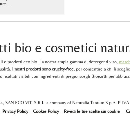
ture …
ti bio e cosmetici natur
rali e prodotti eco bio. La nostra ampia gamma di detergenti viso,
masch
ualità.
I nostri prodotti sono cruelty-free
, per consentire a chi li sceglie
 risultati visibili con ingredienti di pregio: scegli Bioearth per abbracc
24, SAN.ECO.VIT. S.R.L. a company of Naturalia Tantum S.p.A. P. IV
-
Privacy Policy
-
Cookie Policy
-
Rivedi le tue scelte sui cookie
-
Co