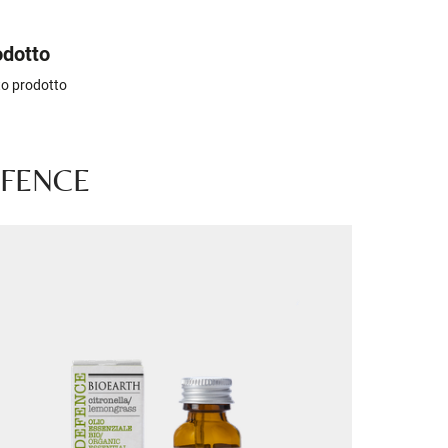
odotto
sto prodotto
EFENCE