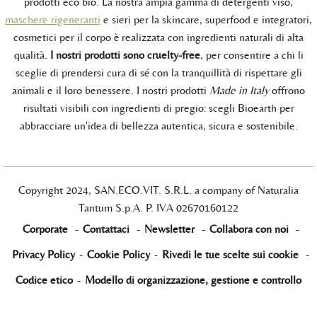
prodotti eco bio. La nostra ampia gamma di detergenti viso,
maschere rigeneranti
e sieri per la skincare, superfood e integratori,
cosmetici per il corpo è realizzata con ingredienti naturali di alta
qualità.
I nostri prodotti sono cruelty-free
, per consentire a chi li
sceglie di prendersi cura di sé con la tranquillità di rispettare gli
animali e il loro benessere. I nostri prodotti
Made in Italy
offrono
risultati visibili con ingredienti di pregio: scegli Bioearth per
abbracciare un'idea di bellezza autentica, sicura e sostenibile.
Copyright 2024, SAN.ECO.VIT. S.R.L. a company of Naturalia
Tantum S.p.A. P. IVA 02670160122
Corporate
-
Contattaci
-
Newsletter
-
Collabora con noi
-
Privacy Policy
-
Cookie Policy
-
Rivedi le tue scelte sui cookie
-
Codice etico
-
Modello di organizzazione, gestione e controllo