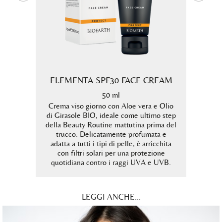
GLY
ELEMENTA SPF30 FACE CREAM
na C 2%
Tonic
50 ml
tampona
Crema viso giorno con Aloe vera e Olio
di Girasole BIO, ideale come ultimo step
Senza 
della Beauty Routine mattutina prima del
trucco. Delicatamente profumata e
adatta a tutti i tipi di pelle, è arricchita
con filtri solari per una protezione
quotidiana contro i raggi UVA e UVB.
LEGGI ANCHE...