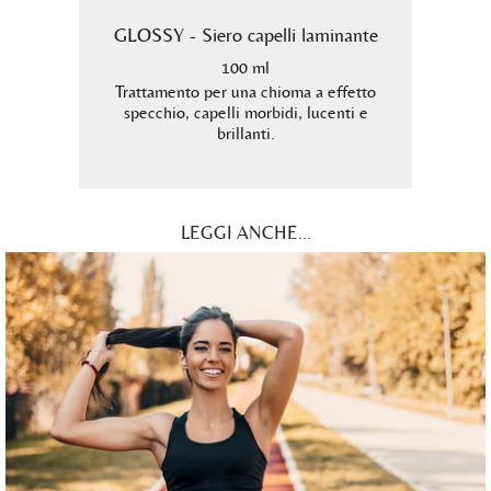
mo
GLOSSY - Siero capelli laminante
B
100 ml
Trattamento per una chioma a effetto
specchio, capelli morbidi, lucenti e
rulina.
Shampo
brillanti.
per i 
LEGGI ANCHE...