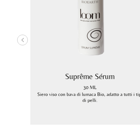
Bava di
Suprême Sérum
30 ML
Siero viso con bava di lumaca Bio, adatto a tutti i ti
di pelli.
i bava di
inante e