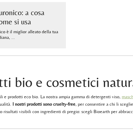
uronico: a cosa
come si usa
ico è il miglior alleato della tua
diana, …
ti bio e cosmetici natur
rali e prodotti eco bio. La nostra ampia gamma di detergenti viso,
masch
ualità.
I nostri prodotti sono cruelty-free
, per consentire a chi li sceglie
 risultati visibili con ingredienti di pregio: scegli Bioearth per abbracc