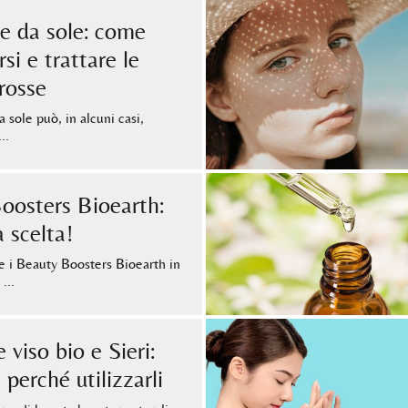
e da sole: come
si e trattare le
rosse
 sole può, in alcuni casi,
 …
oosters Bioearth:
a scelta!
 i Beauty Boosters Bioearth in
o …
viso bio e Sieri:
perché utilizzarli