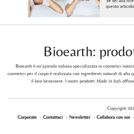
Se sei alla ric
questo articol
Bioearth: prodot
Bioearth è un'azienda italiana specializzata in cosmetici natu
cosmetici per il corpo è realizzata con ingredienti naturali di alta q
il loro benessere. I nostri prodotti
Made in Italy
offrono
Copyright 20
Corporate
-
Contattaci
-
Newsletter
-
Collabora con noi