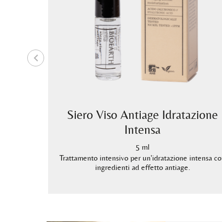
ge
Siero Viso Antiage Idratazione
usta
Intensa
5 ml
Trattamento intensivo per un'idratazione intensa c
ingredienti ad effetto antiage.
ne profonda
e.