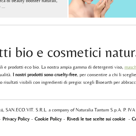
erca di beauty booster naturali,
o …
ti bio e cosmetici natur
rali e prodotti eco bio. La nostra ampia gamma di detergenti viso,
masch
ualità.
I nostri prodotti sono cruelty-free
, per consentire a chi li sceglie
 risultati visibili con ingredienti di pregio: scegli Bioearth per abbracc
24, SAN.ECO.VIT. S.R.L. a company of Naturalia Tantum S.p.A. P. IV
-
Privacy Policy
-
Cookie Policy
-
Rivedi le tue scelte sui cookie
-
Co