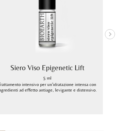
Siero Viso Epigenetic Lift
Siero 
5 ml
Trattamento intensivo per un'idratazione intensa con
Trattament
ngredienti ad effetto antiage, levigante e distensivo.
ingredien