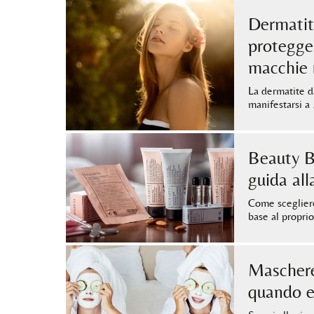
Dermatit
protegger
macchie 
La dermatite da
manifestarsi a
Beauty B
guida all
Come scegliere
base al propri
Maschere 
quando e 