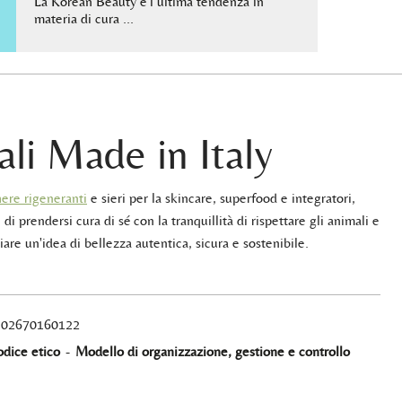
La Korean Beauty è l’ultima tendenza in
materia di cura …
ali Made in Italy
ere rigeneranti
e sieri per la skincare, superfood e integratori,
 di prendersi cura di sé con la tranquillità di rispettare gli animali e
iare un'idea di bellezza autentica, sicura e sostenibile.
A 02670160122
dice etico
-
Modello di organizzazione, gestione e controllo