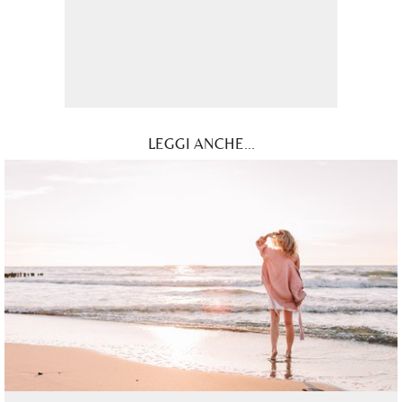
PELLE
SCRU
LEGGI ANCHE...