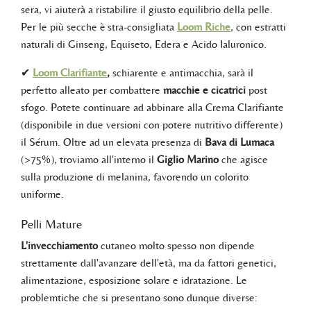
sera, vi aiuterà a ristabilire il giusto equilibrio della pelle.
Per le più secche è stra-consigliata
Loom Riche
, con estratti
naturali di Ginseng, Equiseto, Edera e Acido Ialuronico.
✔
Loom Clarifiante
,
schiarente e antimacchia, sarà il
perfetto alleato per combattere
macchie e cicatrici
post
sfogo. Potete continuare ad abbinare alla Crema Clarifiante
(disponibile in due versioni con potere nutritivo differente)
il Sérum. Oltre ad un elevata presenza di
Bava di Lumaca
(>75%), troviamo all'interno il
Giglio Marino
che agisce
sulla produzione di melanina, favorendo un colorito
uniforme.
Pelli Mature
L'invecchiamento
cutaneo molto spesso non dipende
strettamente dall'avanzare dell'età, ma da fattori genetici,
alimentazione, esposizione solare e idratazione. Le
problemtiche che si presentano sono dunque diverse: