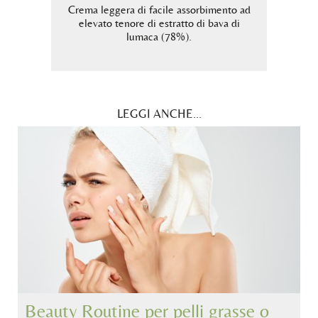
egnata.
Crema leggera di facile assorbimento ad
Sier
umaca
elevato tenore di estratto di bava di
estrat
atti
lumaca (78%).
LEGGI ANCHE...
Beauty Routine per pelli grasse o