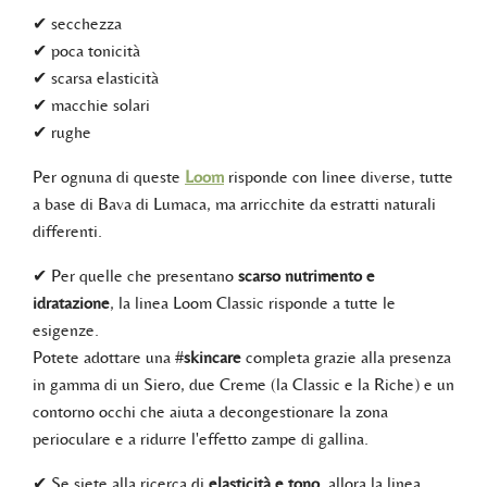
✔ secchezza
✔ poca tonicità
✔ scarsa elasticità
✔ macchie solari
✔ rughe
Per ognuna di queste
Loom
risponde con linee diverse, tutte
a base di Bava di Lumaca, ma arricchite da estratti naturali
differenti.
✔ Per quelle che presentano
scarso nutrimento e
idratazione
, la linea Loom Classic risponde a tutte le
esigenze.
Potete adottare una #
skincare
completa grazie alla presenza
in gamma di un Siero, due Creme (la Classic e la Riche) e un
contorno occhi che aiuta a decongestionare la zona
perioculare e a ridurre l'effetto zampe di gallina.
✔ Se siete alla ricerca di
elasticità e tono
, allora la linea