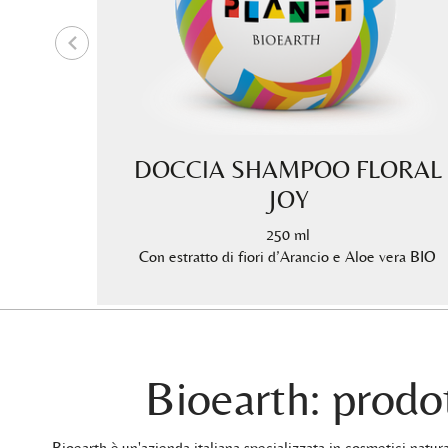
A
DOCCIA SHAMPOO FLORAL
JOY
250 ml
ra BIO
Con estratto di fiori d’Arancio e Aloe vera BIO
Bioearth: prodot
Bioearth è un'azienda italiana specializzata in cosmetici natu