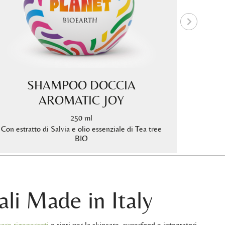
SHAMPOO DOCCIA
AROMATIC JOY
250 ml
Con estratto di Salvia e olio essenziale di Tea tree
Con e
BIO
ali Made in Italy
ere rigeneranti
e sieri per la skincare, superfood e integratori,