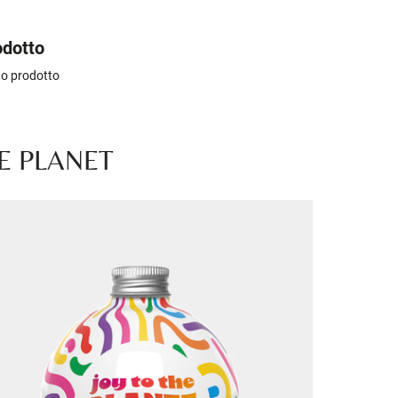
odotto
sto prodotto
E PLANET