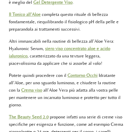
è meglio del
Gel Detergente Viso
.
Il Tonico all’Aloe
completa questo rituale di bellezza
fondamentale, riequilibrando il fisiologico pH della pelle e
preparandola ai trattamenti successivi.
Altri immancabili nella routine di bellezza all’Aloe Vera:
Hyaluronic Serum,
siero viso concentrato aloe e acido
ialuronico
, caratterizzato da una texture leggera,
piacevolissima da applicare che si assorbe al volo!
Potete quindi procedere con il
Contorno Occhi
Idratante
all’Aloe, per uno sguardo luminoso, e chiudere la routine
con la
Crema viso
all’Aloe Vera più adatta alla vostra pelle
per mantenere un incarnato luminoso e protetto per tutto il
giorno.
The Beauty Seed 2.0
propone infatti una serie di creme viso
specifiche per esigenza e funzione, come ad esempio Crema
giorno/notte o 24 ore, detergenti per il corpo, i capelli,