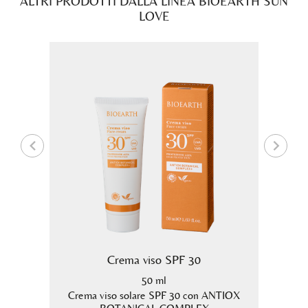
ALTRI PRODOTTI DALLA LINEA BIOEARTH SUN
LOVE
re
Crema viso SPF 30
50 ml
osa per
Crema viso solare SPF 30 con ANTIOX
Crema 