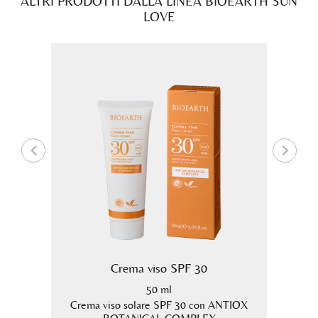
ALTRI PRODOTTI DALLA LINEA BIOEARTH SUN
LOVE
re
Crema viso SPF 30
50 ml
osa per
Crema viso solare SPF 30 con ANTIOX
Crema 