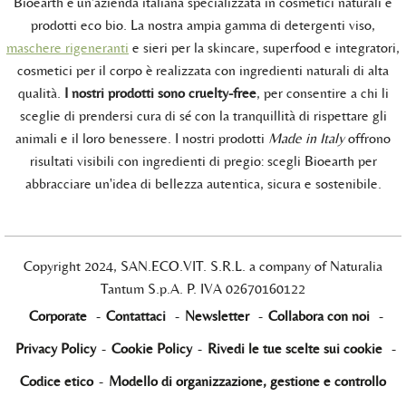
Bioearth è un'azienda italiana specializzata in cosmetici naturali e
prodotti eco bio. La nostra ampia gamma di detergenti viso,
maschere rigeneranti
e sieri per la skincare, superfood e integratori,
cosmetici per il corpo è realizzata con ingredienti naturali di alta
qualità.
I nostri prodotti sono cruelty-free
, per consentire a chi li
sceglie di prendersi cura di sé con la tranquillità di rispettare gli
animali e il loro benessere. I nostri prodotti
Made in Italy
offrono
risultati visibili con ingredienti di pregio: scegli Bioearth per
abbracciare un'idea di bellezza autentica, sicura e sostenibile.
Copyright 2024, SAN.ECO.VIT. S.R.L. a company of Naturalia
Tantum S.p.A. P. IVA 02670160122
Corporate
-
Contattaci
-
Newsletter
-
Collabora con noi
-
Privacy Policy
-
Cookie Policy
-
Rivedi le tue scelte sui cookie
-
Codice etico
-
Modello di organizzazione, gestione e controllo