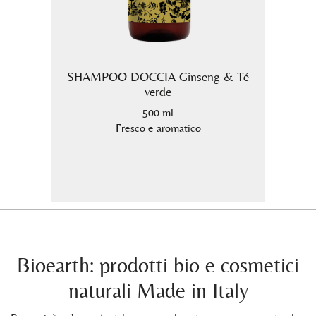
io e
SHAMPOO DOCCIA Ginseng & Té
Crema
verde
500 ml
nte.
Fresco e aromatico
Bioearth: prodotti bio e cosmetici
naturali Made in Italy