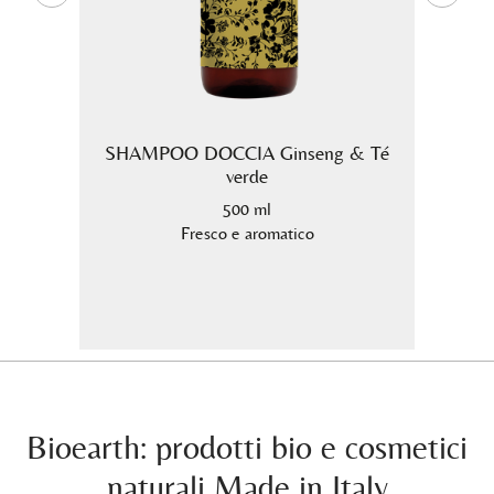
io e
SHAMPOO DOCCIA Ginseng & Té
Crema
verde
500 ml
nte.
Fresco e aromatico
Bioearth: prodotti bio e cosmetici
naturali Made in Italy