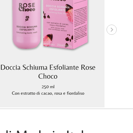
Doccia Schiuma Esfoliante Rose
Docci
Choco
250 ml
Con estratto di cacao, rosa e fiordaliso
Con estr