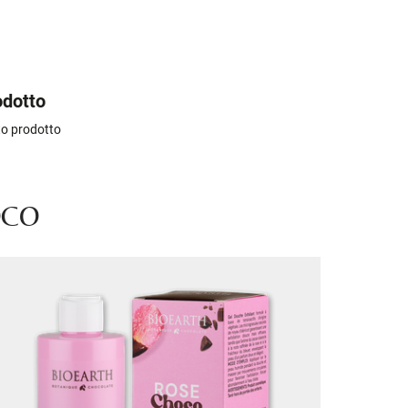
odotto
sto prodotto
OCO