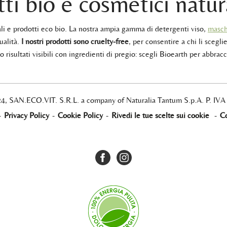
ti bio e cosmetici natur
rali e prodotti eco bio. La nostra ampia gamma di detergenti viso,
masch
ualità.
I nostri prodotti sono cruelty-free
, per consentire a chi li sceglie
 risultati visibili con ingredienti di pregio: scegli Bioearth per abbracc
24, SAN.ECO.VIT. S.R.L. a company of Naturalia Tantum S.p.A. P. IV
-
Privacy Policy
-
Cookie Policy
-
Rivedi le tue scelte sui cookie
-
Co