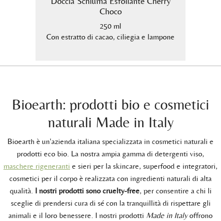
hoco
Doccia Schiuma Esfoliante Cherry
Docci
Choco
250 ml
 lampone
Con estratto di cacao, ciliegia e lampone
Con es
Bioearth: prodotti bio e cosmetici
naturali Made in Italy
Bioearth è un'azienda italiana specializzata in cosmetici naturali e
prodotti eco bio. La nostra ampia gamma di detergenti viso,
maschere rigeneranti
e sieri per la skincare, superfood e integratori,
cosmetici per il corpo è realizzata con ingredienti naturali di alta
qualità.
I nostri prodotti sono cruelty-free
, per consentire a chi li
sceglie di prendersi cura di sé con la tranquillità di rispettare gli
animali e il loro benessere. I nostri prodotti
Made in Italy
offrono